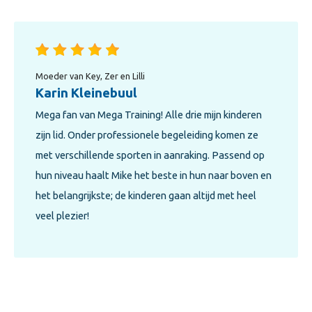
Moeder van Megan en Zooey
Elisa Terpstra
Altijd super leuke en leerzame trainingen. Meester
Mike is een leuke en vooral goede leraar die zijn
kinderen gemotiveerd houdt en van sporten echt een
plezier maakt!