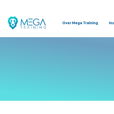
Over Mega Training
In