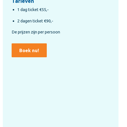
Tarieven
1 dag ticket €55,-
2 dagen ticket €90,-
De prijzen zijn per persoon
Boek nu!