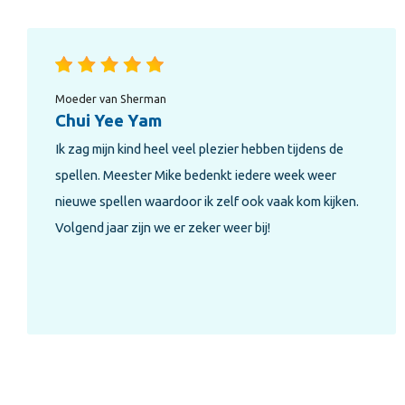
Moeder van Key, Zer en Lilli
Karin Kleinebuul
Mega fan van Mega Training! Alle drie mijn kinderen
zijn lid. Onder professionele begeleiding komen ze
met verschillende sporten in aanraking. Passend op
hun niveau haalt Mike het beste in hun naar boven en
het belangrijkste; de kinderen gaan altijd met heel
veel plezier!