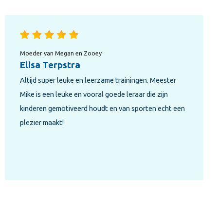
Vader van Yassin
Abdel Bouchibti
De jongens hebben erg leuk. Ze worden uitgedaagd
om hun grenzen te verleggen! We zijn erg tevreden.