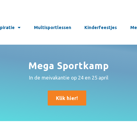
spiratie
Multisportlessen
Kinderfeestjes
Me
Mega Sportkamp
In de meivakantie op 24 en 25 april
Klik hier!