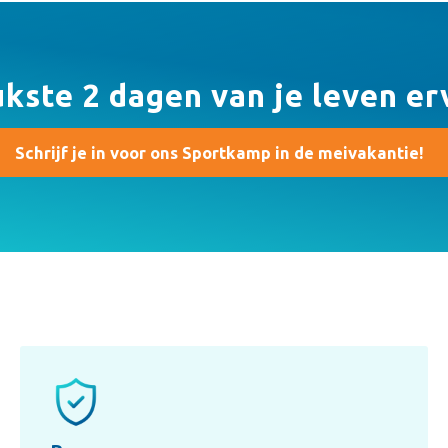
ukste 2 dagen van je leven er
Schrijf je in voor ons Sportkamp in de meivakantie!