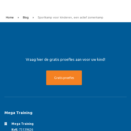
Home
»
Blog
»
Sportkamp voor kinderen, een actief zomerkamp
Gratis proefles aanvragen?
Vraag hier de gratis proefles aan voor uw kind!
Gratis proefles
Mega Training
Mega Training
KvK:
75139626