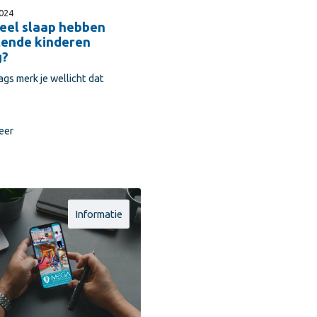
024
eel slaap hebben
tende kinderen
g?
ags merk je wellicht dat
eer
Informatie