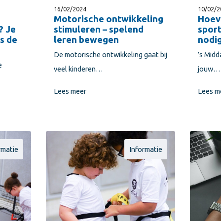
16/02/2024
10/02/2
Motorische ontwikkeling
Hoev
? Je
stimuleren – spelend
spor
ns de
leren bewegen
nodi
De motorische ontwikkeling gaat bij
’s Midd
e
veel kinderen…
jouw…
Lees meer
Lees m
rmatie
Informatie