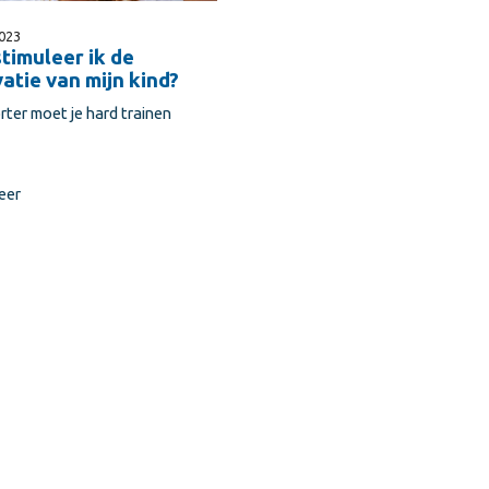
023
timuleer ik de
atie van mijn kind?
rter moet je hard trainen
eer