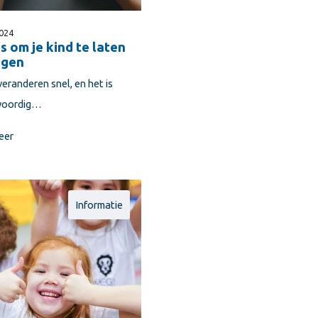
024
s om je kind te laten
gen
veranderen snel, en het is
woordig…
eer
Informatie