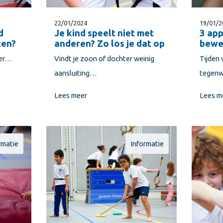
22/01/2024
19/01/2
d
Je kind speelt niet met
3 app
ten?
anderen? Zo los je dat op
bewe
ter…
Vindt je zoon of dochter weinig
Tijden 
aansluiting…
tegen
Lees meer
Lees m
rmatie
Informatie