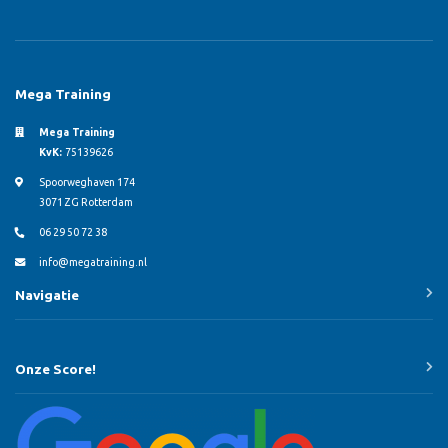
Mega Training
Mega Training
KvK:
75139626
Spoorweghaven 174
3071 ZG Rotterdam
06 29 50 72 38
info@megatraining.nl
Navigatie
Onze Score!