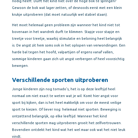
nodig heeft. Durft het kind niet over de hoge bok te springen?
Gewoon de bok wat lager zetten, of desnoods eerst met een klein
krukje uitproberen (dat moet natuurlijk wel stabiel staan).
Het moet helemaal geen probleem zijn wanneer het kind niet tot
bovenaan in het wandrek durft te klimmen. Stapje voor stapje en
treetje voor treetje, waarbij stimulatie en beloning heel belangrijk
is. De angst zit hem soms ook in het oplopen van verwondingen. Een
harde bal tegen het hoofd, valpartijen of ergens vanaf vallen,
sommige kinderen gaan zich uit angst verbergen of heel voorzichtig
bewegen.
Verschillende sporten uitproberen
Jonge kinderen zijn nog tornado’s, het is op deze leeftijd heel
normaal om niet exact te weten wat je wil. Komt hier angst voor
sport bij kijken, dan is het heel makkelijk om voor de meest veilige
sport te kiezen. Of liever nog: helemaal niet sporten. Beweging is
ontzettend belangrijk, op elke leeftijd. Wanneer het kind
verschillende sporten mag uitproberen groeit het zelfvertrouwen.
Bovendien ontdekt het kind wat het wel maar ook wat het niet leuk
vindt.