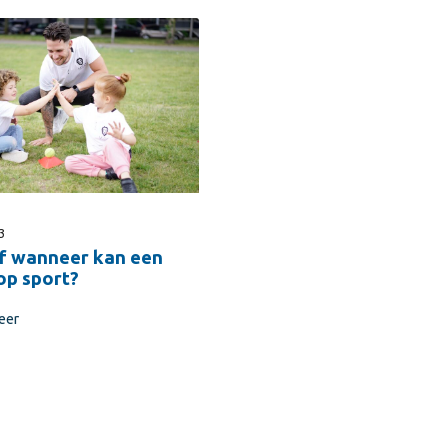
3
f wanneer kan een
op sport?
eer