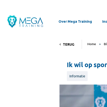
Over Mega Training
In
Home
»
B
TERUG
Ik wil op spo
Informatie