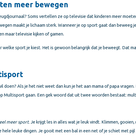
eten meer bewegen
 Jeugdjournaal? Soms vertellen ze op televisie dat kinderen meer moet
egen maakt je lichaam sterk. Wanneer je op sport gaat dan beweeg je
en maar televisie kijken of gamen.
r welke sport je kiest. Het is gewoon belangrijk dat je beweegt. Dat mag
tisport
wil doen? Als je het niet weet dan kun je het aan mama of papa vragen. 
 op Multisport gaan. Een gek woord dat uit twee woorden bestaat: multi
eel meer sport
. Je krijgt les in alles wat je leuk vindt. Klimmen, gooie
hele leuke dingen. Je gooit met een bal in een net of je schiet met pijl 