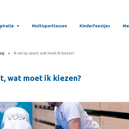
spiratie
Multisportlessen
Kinderfeestjes
Me
log
»
Ik wil op sport, wat moet ik kiezen?
rt, wat moet ik kiezen?