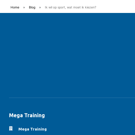
Home
»
Blog
»
Ik wil op sport, wat moet ik kiezen?
Mega Training
Mega Training