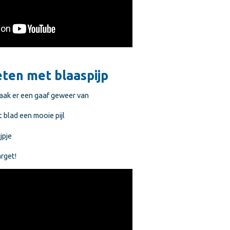
ieten met blaaspijp
maak er een gaaf geweer van
t blad een mooie pijl
ijpje
arget!