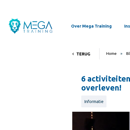
Over Mega Training
In
Home
»
B
TERUG
6 activiteit
overleven!
Informatie