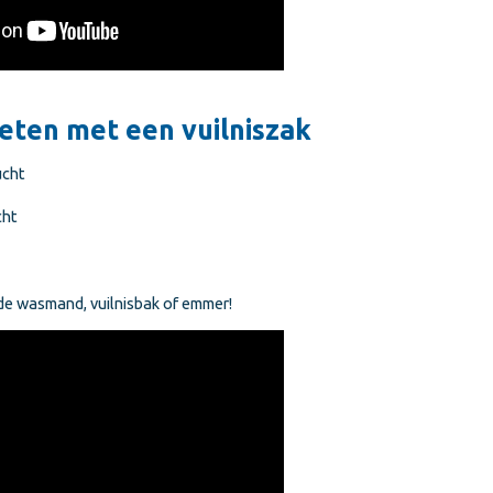
ieten met een vuilniszak
ucht
cht
 de wasmand, vuilnisbak of emmer!