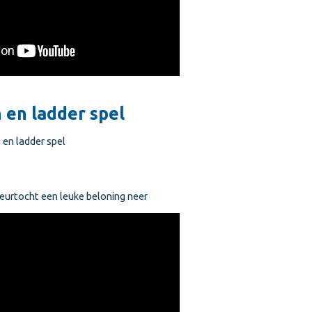
 en ladder spel
 en ladder spel
peurtocht een leuke beloning neer