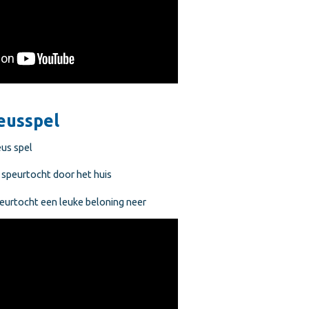
eusspel
us spel
n speurtocht door het huis
peurtocht een leuke beloning neer