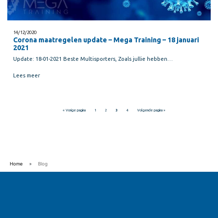
14/12/2020
Corona maatregelen update – Mega Training – 18 januari
2021
Update: 18-01-2021 Beste Multisporters, Zoals jullie hebben…
Lees meer
« Vorige pagina
1
2
3
4
Volgende pagina »
Home
»
Blog